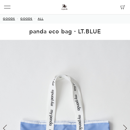
GOODS
GOODS
ALL
panda eco bag・LT.BLUE