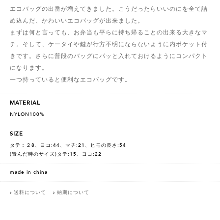
エコバッグの出番が増えてきました。こうだったらいいのにを全て詰
め込んだ、かわいいエコバッグが出来ました。
まずは何と言っても、お弁当も平らに持ち帰ることの出来る大きなマ
チ。そして、ケータイや鍵が行方不明にならないように内ポケット付
きです。さらに普段のバッグにパッと入れておけるようにコンパクト
になります。
一つ持っていると便利なエコバッグです。
MATERIAL
NYLON100%
SIZE
タテ：２8、ヨコ:44、マチ:21、ヒモの長さ:54
(畳んだ時のサイズ)タテ:15、ヨコ:22
made in china
送料について
納期について