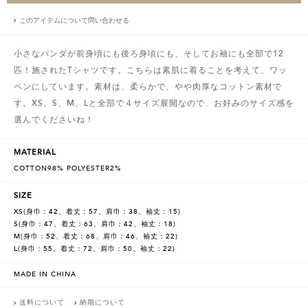
このアイテムについて問い合わせる
小さなパンダが前身頃にも後ろ身頃にも、そしてお袖にも全部で12
匹！施されたTシャツです。こちらは素肌に着ることを考えて、ワッ
ペンにしています。素材は、柔らかで、やや肉厚なコットン素材で
す。XS、S、M、Lと全部で４サイズ展開なので、お好みのサイズ感を
選んでくださいね！
MATERIAL
COTTON98% POLYESTER2%
SIZE
XS(身巾：42、着丈：57、肩巾：38、袖丈：15)
S(身巾：47、着丈：63、肩巾：42、袖丈：18)
M(身巾：52、着丈：68、肩巾：46、袖丈：22)
L(身巾：55、着丈：72、肩巾：50、袖丈：22)
MADE IN CHINA
送料について
納期について