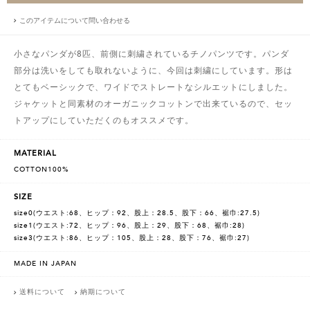
このアイテムについて問い合わせる
小さなパンダが8匹、前側に刺繍されているチノパンツです。パンダ
部分は洗いをしても取れないように、今回は刺繍にしています。形は
とてもベーシックで、ワイドでストレートなシルエットにしました。
ジャケットと同素材のオーガニックコットンで出来ているので、セッ
トアップにしていただくのもオススメです。
MATERIAL
COTTON100%
SIZE
size0(ウエスト:68、ヒップ：92、股上：28.5、股下：66、裾巾:27.5)
size1(ウエスト:72、ヒップ：96、股上：29、股下：68、裾巾:28)
size3(ウエスト:86、ヒップ：105、股上：28、股下：76、裾巾:27)
MADE IN JAPAN
送料について
納期について