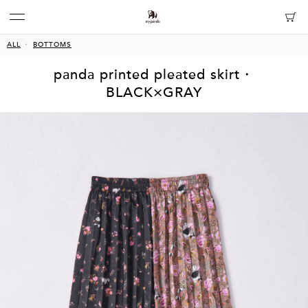
ALL
BOTTOMS
panda printed pleated skirt・
BLACK×GRAY