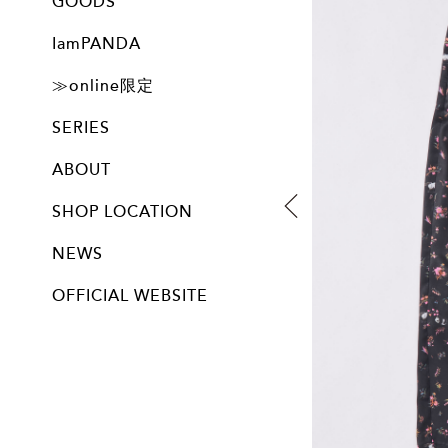
GOODS
ALL
IamPANDA
ALL
≫online限定
GOODS
SERIES
ABOUT
SHOP LOCATION
NEWS
OFFICIAL WEBSITE