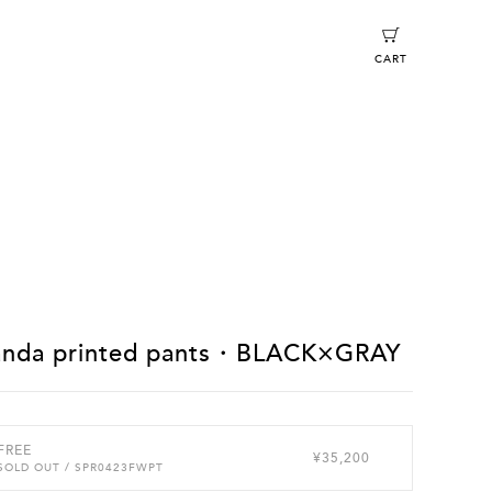
CART
anda printed pants・BLACK×GRAY
FREE
¥35,200
SOLD OUT
/ SPR0423FWPT