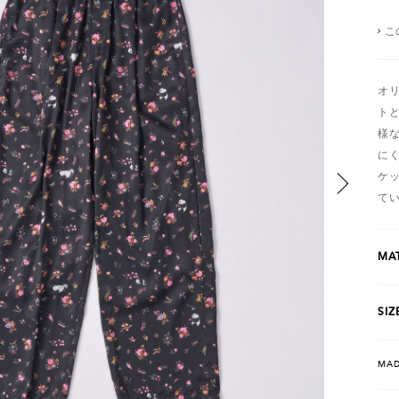
こ
オ
ト
様
に
ケ
て
MAT
SIZ
MAD