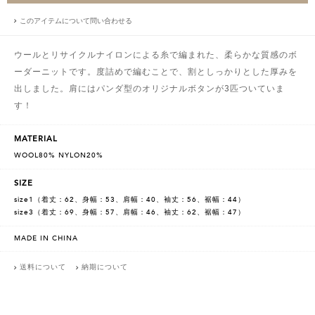
このアイテムについて問い合わせる
ウールとリサイクルナイロンによる糸で編まれた、柔らかな質感のボ
ーダーニットです。度詰めで編むことで、割としっかりとした厚みを
出しました。肩にはパンダ型のオリジナルボタンが3匹ついていま
す！
MATERIAL
WOOL80% NYLON20%
SIZE
size1（着丈：62、身幅：53、肩幅：40、袖丈：56、裾幅：44）
size3（着丈：69、身幅：57、肩幅：46、袖丈：62、裾幅：47）
MADE IN CHINA
送料について
納期について