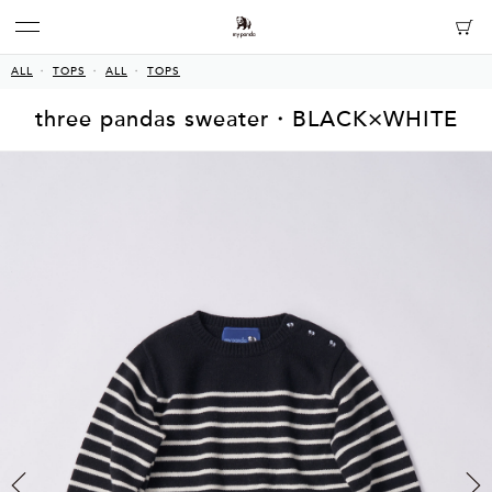
ALL
TOPS
ALL
TOPS
three pandas sweater・BLACK×WHITE