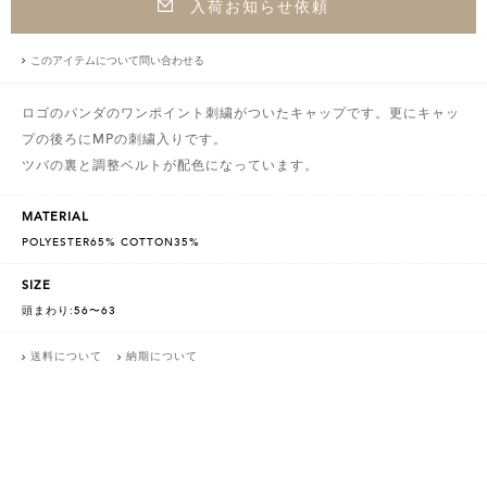
入荷お知らせ依頼
このアイテムについて問い合わせる
ロゴのパンダのワンポイント刺繍がついたキャップです。更にキャッ
プの後ろにMPの刺繍入りです。
ツバの裏と調整ベルトが配色になっています。
MATERIAL
POLYESTER65% COTTON35%
SIZE
頭まわり:56〜63
送料について
納期について