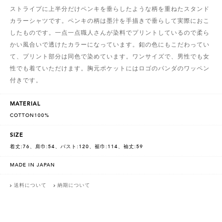
ストライプに上半分だけペンキを垂らしたような柄を重ねたスタンド
カラーシャツです。ペンキの柄は墨汁を手描きで垂らして実際におこ
したものです。一点一点職人さんが染料でプリントしているので柔ら
かい風合いで透けたカラーになっています。釦の色にもこだわってい
て、プリント部分は同色で染めています。ワンサイズで、男性でも女
性でも着ていただけます。胸元ポケットにはロゴのパンダのワッペン
付きです。
MATERIAL
COTTON100%
SIZE
着丈:76、肩巾:54、バスト:120、裾巾:114、袖丈:59
MADE IN JAPAN
送料について
納期について