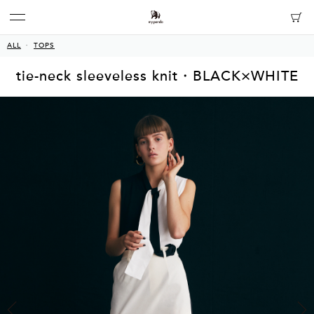
ALL
TOPS
tie-neck sleeveless knit・BLACK×WHITE