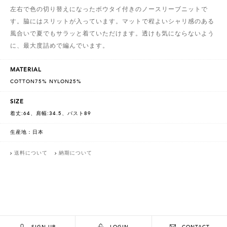
左右で色の切り替えになったボウタイ付きのノースリーブニットで
す。脇にはスリットが入っています。マットで程よいシャリ感のある
風合いで夏でもサラッと着ていただけます。透けも気にならないよう
に、最大度詰めで編んでいます。
MATERIAL
COTTON75% NYLON25%
SIZE
着丈:64、肩幅:34.5、バスト89
生産地：日本
送料について
納期について
SIGN UP
LOGIN
CONTACT