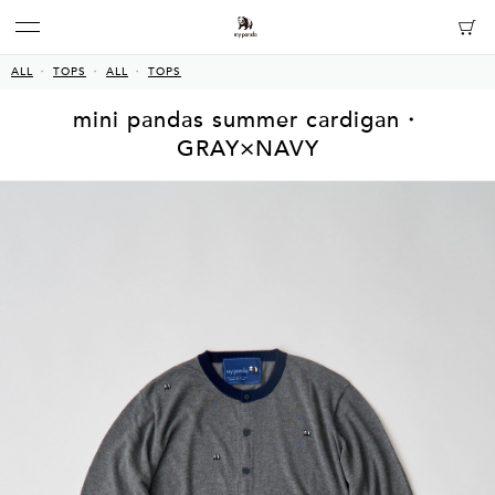
ALL
TOPS
ALL
TOPS
mini pandas summer cardigan・
GRAY×NAVY