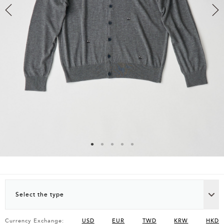
Select the type
Currency Exchange:
USD
EUR
TWD
KRW
HKD