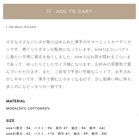
ADD TO CART
Ask about this item
小さな小さなパンダが散りばめられた薄手のサマーニットカーディガ
ンです。襟ぐりとボタンが配色になっています。size1はコンパクト
に着たい方用に着丈を短くしました。size３はお尻が隠れるくらいま
であって、ゆったりとしたサイズ感になります。お好みの雰囲気で選
んでいただけます。また、ご自宅で手洗い可能なニットで、お手入れ
がしやすいです。薄手で畳むと小さくなるので、少し肌寒い時に持ち
歩くのにもピッタリの一枚です。
MATERIAL
MODAL50% COTTON50%
SIZE
size1(着丈：54、バスト：96、肩巾:37、袖丈：56、裾巾：66)
size2(着丈：62、バスト：110、肩巾:41、袖丈：59、裾巾：84)