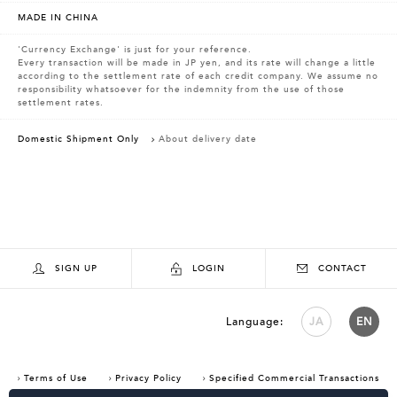
MADE IN CHINA
'Currency Exchange' is just for your reference.
Every transaction will be made in JP yen, and its rate will change a little
according to the settlement rate of each credit company. We assume no
responsibility whatsoever for the indemnity from the use of those
settlement rates.
Domestic Shipment Only
About delivery date
SIGN UP
LOGIN
CONTACT
Language:
JA
EN
Terms of Use
Privacy Policy
Specified Commercial Transactions