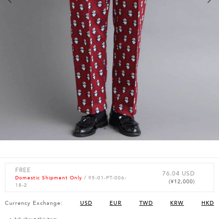
FREE
76.04 USD
Domestic Shipment Only
/ 95-01-PT-006-
(¥12,000)
18-2
Currency Exchange:
USD
EUR
TWD
KRW
HKD