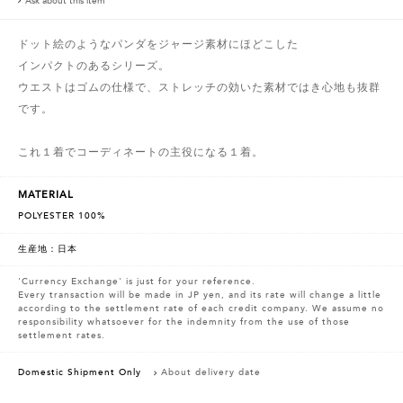
Ask about this item
ドット絵のようなパンダをジャージ素材にほどこした
インパクトのあるシリーズ。
ウエストはゴムの仕様で、ストレッチの効いた素材ではき心地も抜群
です。
これ１着でコーディネートの主役になる１着。
MATERIAL
POLYESTER 100%
生産地：日本
'Currency Exchange' is just for your reference.
Every transaction will be made in JP yen, and its rate will change a little
according to the settlement rate of each credit company. We assume no
responsibility whatsoever for the indemnity from the use of those
settlement rates.
Domestic Shipment Only
About delivery date